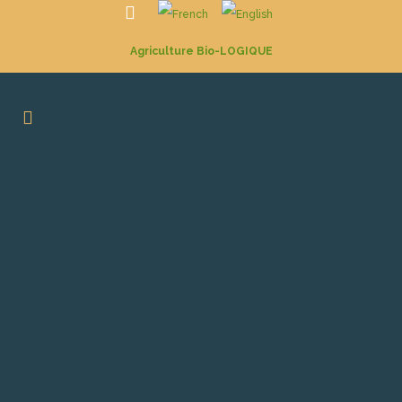
Agriculture Bio-LOGIQUE
THE VINEYARD
OUR TERROIR
OUR VALUES