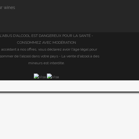
r wines
L'ABUS D'ALCOOL EST DANGEREUX POUR LA SANTÉ -
CONSOMMEZ AVEC MODÉRATION
 accédant à nos offres, vous déclarez avoir l'âge légal pour
sommer de l'alcool dans votre pays - La vente d'alcool à des
mineurs est interdite.