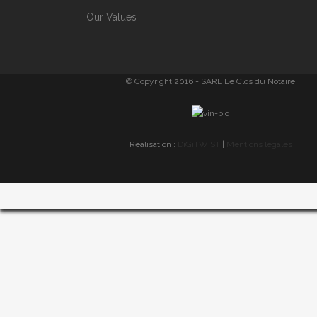
Our Values
© Copyright 2016 - SARL Le Clos du Notaire
Réalisation :
DiGiTWiST
|
Mentions légales