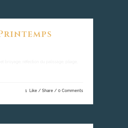
 Printemps
s et broyage, réfection du palissage, pliage,
1
Like
Share
0 Comments