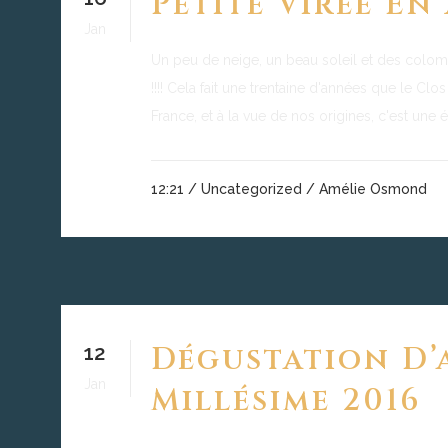
Petite Virée En 
Jan
Un peu de neige, un beau soleil et des colom
!!!! Cela fait une trentaine d'années que le Clo
France, et à la vue de nos origines, c'est une é
12:21 /
Uncategorized
/ Amélie Osmond
12
Dégustation D’
Jan
Millésime 2016