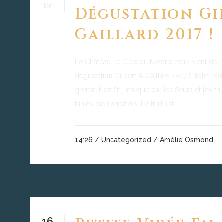
Jan
Dégustation Gi
Gaillard 2017 !
Le Château Le Clos du Notaire 2012 vient de
dégustation Gilbert & Gaillard 2017 ! Note :
grenat. Nez fin, marqué par les fleurs et les fru
tanins bien arrondis. Le fruit est...
14:26 /
Uncategorized
/ Amélie Osmond
16