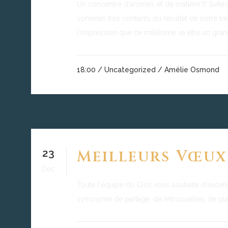
Un concentré d'arômes et de matière !!! Suit
sommes très contents du résultat de notre trava
l'impression que ce millésime va être un grand
18:00 /
Uncategorized
/ Amélie Osmond
23
Meilleurs Vœux
Dec
Toute l'équipe du Clos vous souhaite d'excelle
synonyme de partage, de retrouvailles, de plais