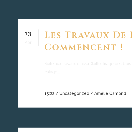
13
Les Travaux De
Apr
Commencent !
Suite aux travaux d'hiver (taille, tirage des boi
calage...
15:22 /
Uncategorized
/ Amélie Osmond