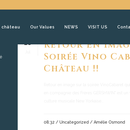
 château
Our Values
NEWS
VISIT US
Cont
28
Retour En Imag
Jul
Soirée Vino Ca
té
Château !!
Retour en image sur la soirée VinoCabaret qui 
en compagnie des Frères GERSHWIN" est un vé
culture musicale New Yorkaise...
08:32 /
Uncategorized
/ Amélie Osmond