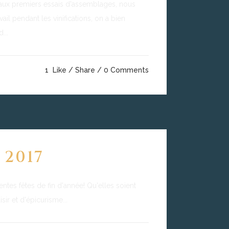
e aux premiers essais d'assemblages, nous
il pendant les vinifications, on a bien
...
1
Like
Share
0 Comments
 2017
ntes fêtes de fin d'année! Qu'elles soient
ir et d'épicurisme...