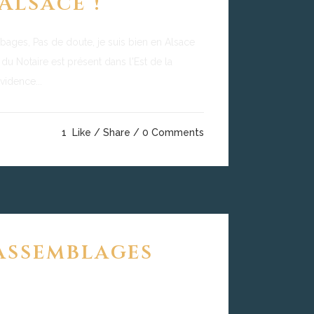
Alsace !
bages, Pas de doute, je suis bien en Alsace
s du Notaire est présent dans l'Est de la
vidence...
1
Like
Share
0 Comments
assemblages