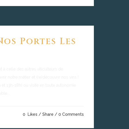
os Portes Les
7
t à celle des autres viticulteurs de
vrir notre métier et (re)découvrir nos vins !
et 13h-18h) ou visite en toute autonomie
ble...
0
Likes
Share
0 Comments