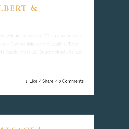
lbert &
 recevoir une médaille d'OR au concours de
 88/100 Commentaire de dégustation : "Robe
its (cassis, groseille). Bouche structurée, aux
1
Like
Share
0 Comments