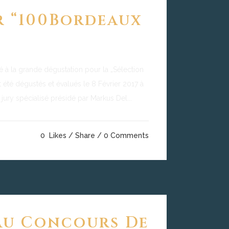
r “100Bordeaux
 la grande dégustation pour la „Sélection
 été dégustés et évalués le 8 Février 2017 à
 jury spécialisé présidé par Markus Del...
0
Likes
Share
0 Comments
Au Concours De