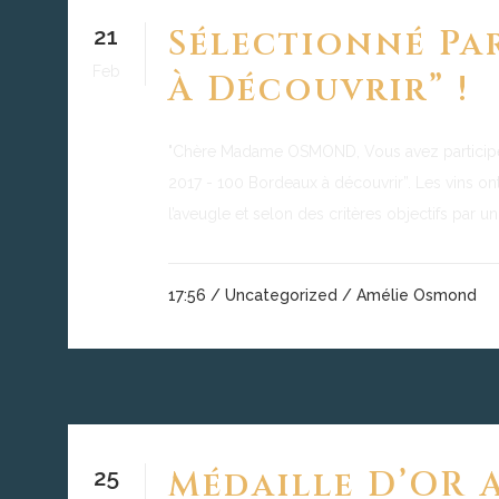
21
Sélectionné Pa
Feb
À Découvrir” !
"Chère Madame OSMOND, Vous avez participé à
2017 - 100 Bordeaux à découvrir”. Les vins ont
l’aveugle et selon des critères objectifs par un
17:56 /
Uncategorized
/ Amélie Osmond
25
Médaille D’OR 