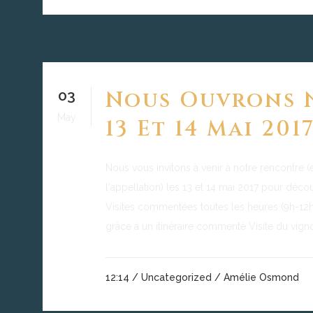
03
Nous Ouvrons N
May
13 Et 14 Mai 201
Nous vous invitons à venir à notre rencontre (e
l'appellation) les 13 et 14 mai 2017 pour décou
Visites commentées toutes les heures (9h-12h 
grâce à un itinéraire commenté Visite du vigno
12:14 /
Uncategorized
/ Amélie Osmond