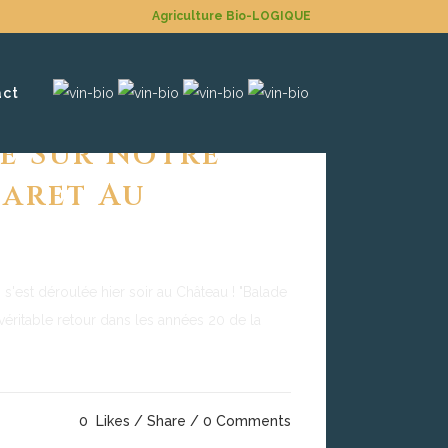
Agriculture Bio-LOGIQUE
act
e Sur Notre
baret Au
s'est déroulée hier soir au Château ! "Balade
ritable retour dans les années 20 de la
0
Likes
Share
0 Comments