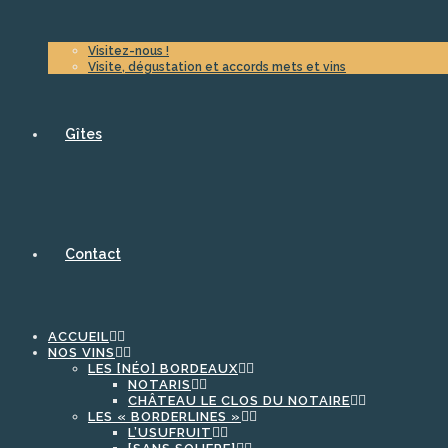
Visitez-nous !
Visite, dégustation et accords mets et vins
Gîtes
Contact
ACCUEIL
NOS VINS
LES [NÉO] BORDEAUX
NOTARIS
CHÂTEAU LE CLOS DU NOTAIRE
LES « BORDERLINES »
L’USUFRUIT