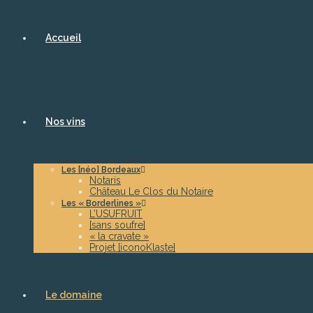
Accueil
Nos vins
Les [néo] Bordeaux
Notaris
Château Le Clos du Notaire
Les « Borderlines »
L’USUFRUIT
[sans soufre]
« la cravate »
Projet [iconoKlaste]
Le domaine