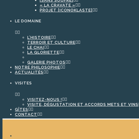
[SANS SOUFRE]
« LA CRAVATE »
PROJET [ICONOKLASTE]
LE DOMAINE
L’HISTOIRE
TERROIR ET CULTURE
LE CHAI
LA GLORIETTE
GALERIE PHOTOS
NOTRE PHILOSOPHIE
ACTUALITÉS
VISITES
VISITEZ-NOUS !
VISITE, DÉGUSTATION ET ACCORDS METS ET VINS
GÎTES
CONTACT