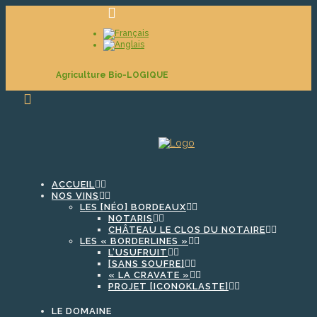
Agriculture Bio-LOGIQUE
ACCUEIL
NOS VINS
LES [NÉO] BORDEAUX
NOTARIS
CHÂTEAU LE CLOS DU NOTAIRE
LES « BORDERLINES »
L’USUFRUIT
[SANS SOUFRE]
« LA CRAVATE »
PROJET [ICONOKLASTE]
LE DOMAINE