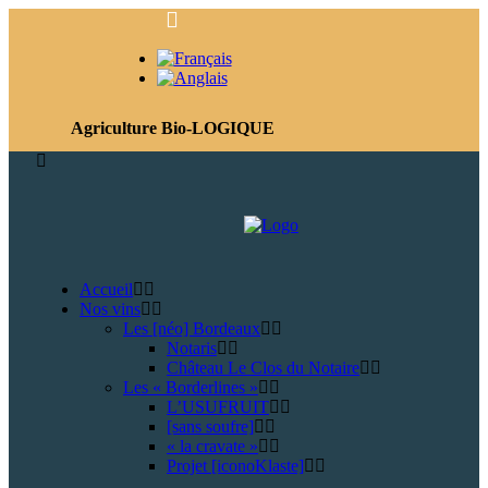
Agriculture Bio-LOGIQUE
Accueil
Nos vins
Les [néo] Bordeaux
Notaris
Château Le Clos du Notaire
Les « Borderlines »
L’USUFRUIT
[sans soufre]
« la cravate »
Projet [iconoKlaste]