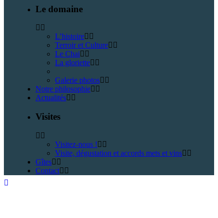
Le domaine
L’histoire
Terroir et Culture
Le Chai
La gloriette
Galerie photos
Notre philosophie
Actualités
Visites
Visitez-nous !
Visite, dégustation et accords mets et vins
Gîtes
Contact