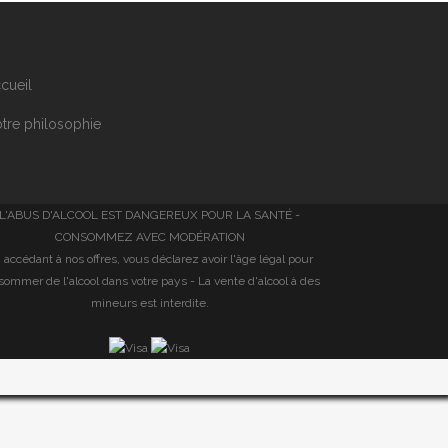
cueil
tre philosophie
L'ABUS D'ALCOOL EST DANGEREUX POUR LA SANTÉ -
CONSOMMEZ AVEC MODÉRATION
 accédant à nos offres, vous déclarez avoir l'âge légal pour
sommer de l'alcool dans votre pays - La vente d'alcool à des
mineurs est interdite.