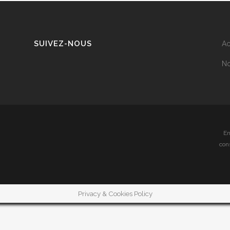
SUIVEZ-NOUS
Ac
No
En
con
Privacy & Cookies Policy