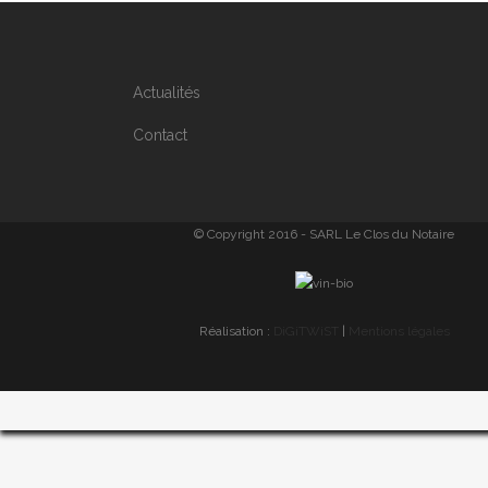
Actualités
Contact
© Copyright 2016 - SARL Le Clos du Notaire
Réalisation :
DiGiTWiST
|
Mentions légales